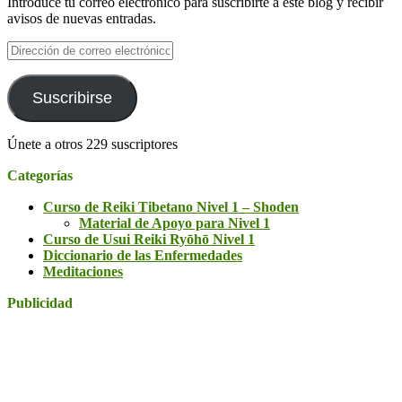
Introduce tu correo electrónico para suscribirte a este blog y recibir
avisos de nuevas entradas.
Dirección
de
correo
electrónico
Suscribirse
Únete a otros 229 suscriptores
Categorías
Curso de Reiki Tibetano Nivel 1 – Shoden
Material de Apoyo para Nivel 1
Curso de Usui Reiki Ryōhō Nivel 1
Diccionario de las Enfermedades
Meditaciones
Publicidad