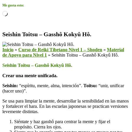
Me gusta esto:
Cargando...
Seishin Toitsu – Gasshô Kokyû Hô.
Inicio
»
Curso de Reiki Tibetano Nivel 1 – Shoden
»
Material
de Apoyo para Nivel 1
»
Seishin Toitsu – Gasshô Kokyû Hô.
Seishin Toitsu – Gasshô Kokyû Hô.
Crear una mente unificada.
Seishin:
“espíritu, mente, alma, intención”.
Toitsu:
“unir, unificar
(hacer uno)”.
Se usa para limpiar la mente, desarrollar la sensibilidad en las manos
y fortalecer el hara. En las escuelas japonesas se practican versiones
levemente distintas.
Siéntate y haz gasshô para centrar la mente y fijar el
propósito. Cierra los ojos.