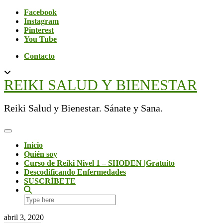
Skip
Social
Facebook
to
Instagram
content
Pinterest
You Tube
Contacto
REIKI SALUD Y BIENESTAR
Reiki Salud y Bienestar. Sánate y Sana.
Toggle Navigation
Inicio
Quién soy
Curso de Reiki Nivel 1 – SHODEN |Gratuito
Descodificando Enfermedades
SUSCRÍBETE
Search
here
abril 3, 2020