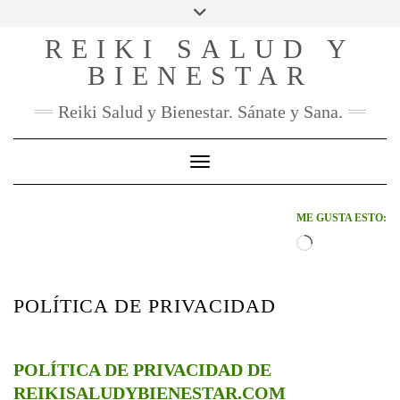
SOCIAL
Skip
to
REIKI SALUD Y
FACEBOOK
INSTAGRAM
PINTEREST
YOU
content
TUBE
BIENESTAR
CONTACTO
Reiki Salud y Bienestar. Sánate y Sana.
Toggle Navigation
ME GUSTA ESTO:
Cargando...
POLÍTICA DE PRIVACIDAD
POLÍTICA DE PRIVACIDAD DE
REIKISALUDYBIENESTAR.COM