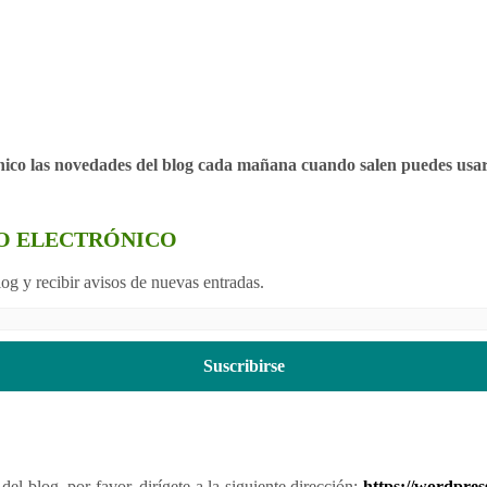
ónico las novedades del blog cada mañana cuando salen puedes usar
EO ELECTRÓNICO
blog y recibir avisos de nuevas entradas.
Suscribirse
el blog, por favor, dirígete a la siguiente dirección:
https://wordpre