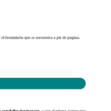
 el formulario que se encuentra a pie de página.
ss.com/following/manage
y
con el mismo correo que