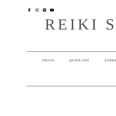
Skip
SOCIAL
to
content
FACEBOOK
INSTAGRAM
PINTEREST
YOU
TUBE
REIKI 
INICIO
QUIÉN SOY
CURSO