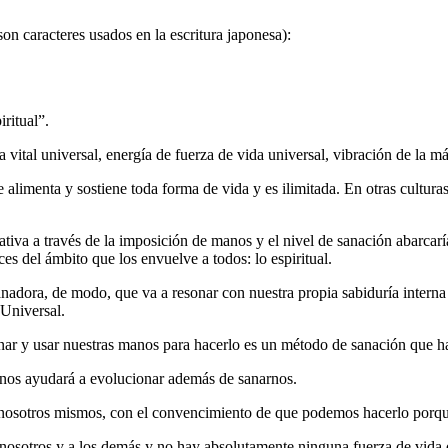
on caracteres usados en la escritura japonesa):
ritual”.
vital universal, energía de fuerza de vida universal, vibración de la m
ue alimenta y sostiene toda forma de vida y es ilimitada. En otras cultu
ativa a través de la imposición de manos y el nivel de sanación abarcarí
es del ámbito que los envuelve a todos: lo espiritual.
nadora, de modo, que va a resonar con nuestra propia sabiduría interna
 Universal.
nar y usar nuestras manos para hacerlo es un método de sanación que ha
 nos ayudará a evolucionar además de sanarnos.
osotros mismos, con el convencimiento de que podemos hacerlo porque
nosotros y a los demás y no hay absolutamente ninguna fuerza de vida 