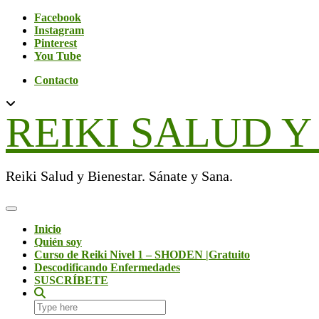
Skip
Social
Facebook
to
Instagram
content
Pinterest
You Tube
Contacto
REIKI SALUD Y
Reiki Salud y Bienestar. Sánate y Sana.
Toggle Navigation
Inicio
Quién soy
Curso de Reiki Nivel 1 – SHODEN |Gratuito
Descodificando Enfermedades
SUSCRÍBETE
Search
here