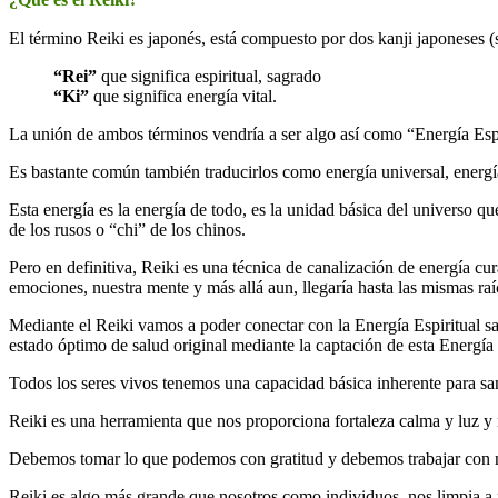
El término Reiki es japonés, está compuesto por dos kanji japoneses (s
“Rei”
que significa espiritual, sagrado
“Ki”
que significa energía vital.
La unión de ambos términos vendría a ser algo así como “Energía Espi
Es bastante común también traducirlos como energía universal, energía 
Esta energía es la energía de todo, es la unidad básica del universo q
de los rusos o “chi” de los chinos.
Pero en definitiva, Reiki es una técnica de canalización de energía cur
emociones, nuestra mente y más allá aun, llegaría hasta las mismas raíc
Mediante el Reiki vamos a poder conectar con la Energía Espiritual sa
estado óptimo de salud original mediante la captación de esta Energía
Todos los seres vivos tenemos una capacidad básica inherente para sa
Reiki es una herramienta que nos proporciona fortaleza calma y luz y
Debemos tomar lo que podemos con gratitud y debemos trabajar con n
Reiki es algo más grande que nosotros como individuos, nos limpia a 