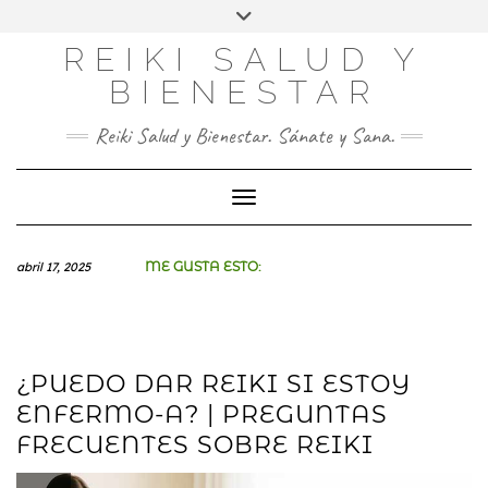
SOCIAL
Skip
to
REIKI SALUD Y
FACEBOOK
INSTAGRAM
PINTEREST
YOU
content
TUBE
BIENESTAR
CONTACTO
Reiki Salud y Bienestar. Sánate y Sana.
Toggle Navigation
ME GUSTA ESTO:
abril 17, 2025
¿PUEDO DAR REIKI SI ESTOY
ENFERMO-A? | PREGUNTAS
FRECUENTES SOBRE REIKI