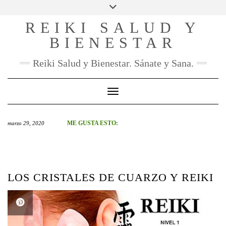
SOCIAL
Skip
to
REIKI SALUD Y
FACEBOOK
INSTAGRAM
PINTEREST
YOU
content
TUBE
BIENESTAR
CONTACTO
Reiki Salud y Bienestar. Sánate y Sana.
Toggle Navigation
ME GUSTA ESTO:
marzo 29, 2020
LOS CRISTALES DE CUARZO Y REIKI