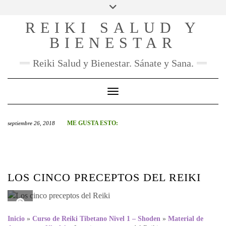
SOCIAL
Skip
to
REIKI SALUD Y
FACEBOOK
INSTAGRAM
PINTEREST
YOU
content
TUBE
BIENESTAR
CONTACTO
Reiki Salud y Bienestar. Sánate y Sana.
Toggle Navigation
ME GUSTA ESTO:
septiembre 26, 2018
LOS CINCO PRECEPTOS DEL REIKI
Inicio
»
Curso de Reiki Tibetano Nivel 1 – Shoden
»
Material de