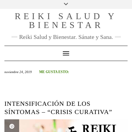
SOCIAL
Skip
to
REIKI SALUD Y
FACEBOOK
INSTAGRAM
PINTEREST
YOU
content
TUBE
BIENESTAR
CONTACTO
Reiki Salud y Bienestar. Sánate y Sana.
Toggle Navigation
ME GUSTA ESTO:
noviembre 24, 2019
INTENSIFICACIÓN DE LOS
SÍNTOMAS – “CRISIS CURATIVA”