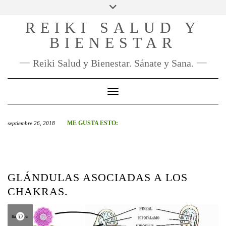
SOCIAL
Skip
to
REIKI SALUD Y
FACEBOOK
INSTAGRAM
PINTEREST
YOU
content
TUBE
BIENESTAR
CONTACTO
Reiki Salud y Bienestar. Sánate y Sana.
Toggle Navigation
ME GUSTA ESTO:
septiembre 26, 2018
GLÁNDULAS ASOCIADAS A LOS
CHAKRAS.