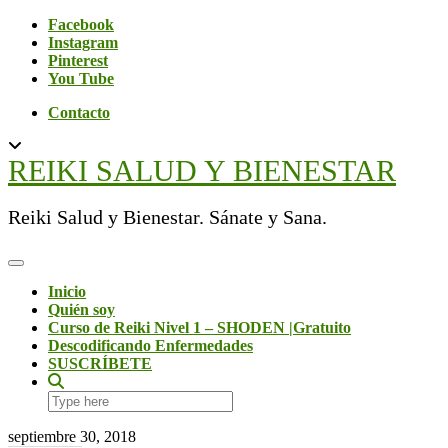
Skip
Social
Facebook
to
Instagram
content
Pinterest
You Tube
Contacto
REIKI SALUD Y BIENESTAR
Reiki Salud y Bienestar. Sánate y Sana.
Toggle Navigation
Inicio
Quién soy
Curso de Reiki Nivel 1 – SHODEN |Gratuito
Descodificando Enfermedades
SUSCRÍBETE
Search
here
septiembre 30, 2018