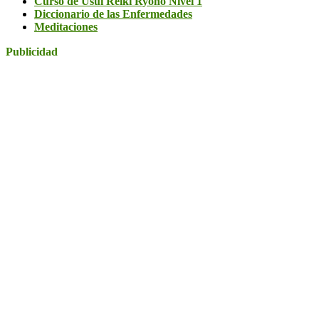
Curso de Usui Reiki Ryōhō Nivel 1
Diccionario de las Enfermedades
Meditaciones
Publicidad