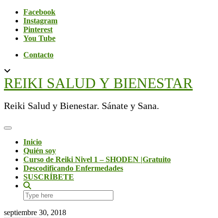
Skip
Social
Facebook
to
Instagram
content
Pinterest
You Tube
Contacto
REIKI SALUD Y BIENESTAR
Reiki Salud y Bienestar. Sánate y Sana.
Toggle Navigation
Inicio
Quién soy
Curso de Reiki Nivel 1 – SHODEN |Gratuito
Descodificando Enfermedades
SUSCRÍBETE
Search
here
septiembre 30, 2018