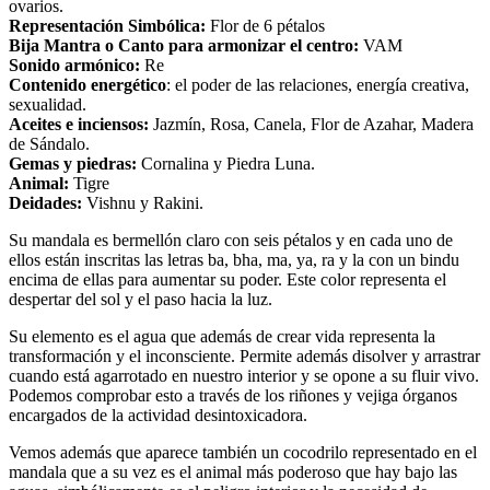
ovarios.
Representación Simbólica:
Flor de 6 pétalos
Bija Mantra o Canto para armonizar el centro:
VAM
Sonido armónico:
Re
Contenido energético
: el poder de las relaciones, energía creativa,
sexualidad.
Aceites e inciensos:
Jazmín, Rosa, Canela, Flor de Azahar, Madera
de Sándalo.
Gemas y piedras:
Cornalina y Piedra Luna.
Animal:
Tigre
Deidades:
Vishnu y Rakini.
Su mandala es bermellón claro con seis pétalos y en cada uno de
ellos están inscritas las letras ba, bha, ma, ya, ra y la con un bindu
encima de ellas para aumentar su poder. Este color representa el
despertar del sol y el paso hacia la luz.
Su elemento es el agua que además de crear vida representa la
transformación y el inconsciente. Permite además disolver y arrastrar
cuando está agarrotado en nuestro interior y se opone a su fluir vivo.
Podemos comprobar esto a través de los riñones y vejiga órganos
encargados de la actividad desintoxicadora.
Vemos además que aparece también un cocodrilo representado en el
mandala que a su vez es el animal más poderoso que hay bajo las