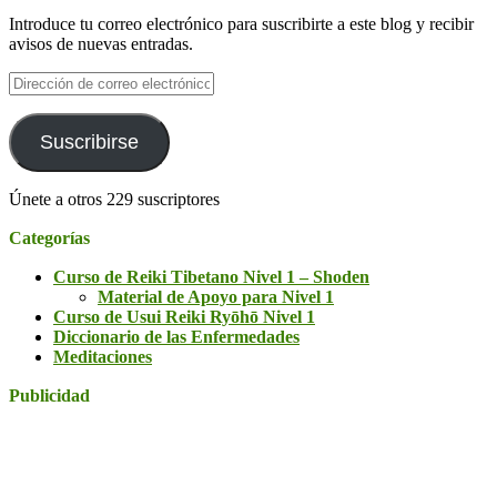
Introduce tu correo electrónico para suscribirte a este blog y recibir
avisos de nuevas entradas.
Dirección
de
correo
electrónico
Suscribirse
Únete a otros 229 suscriptores
Categorías
Curso de Reiki Tibetano Nivel 1 – Shoden
Material de Apoyo para Nivel 1
Curso de Usui Reiki Ryōhō Nivel 1
Diccionario de las Enfermedades
Meditaciones
Publicidad