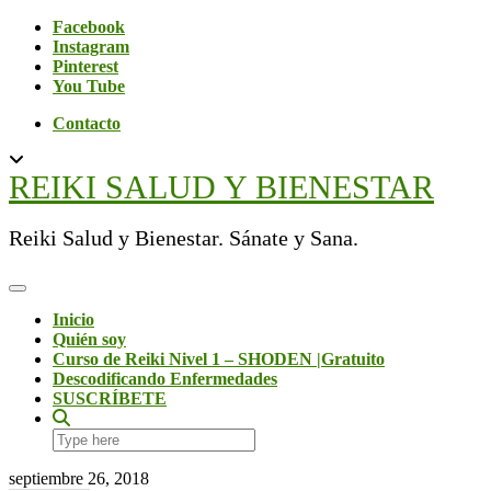
Skip
Social
Facebook
to
Instagram
content
Pinterest
You Tube
Contacto
REIKI SALUD Y BIENESTAR
Reiki Salud y Bienestar. Sánate y Sana.
Toggle Navigation
Inicio
Quién soy
Curso de Reiki Nivel 1 – SHODEN |Gratuito
Descodificando Enfermedades
SUSCRÍBETE
Search
here
septiembre 26, 2018