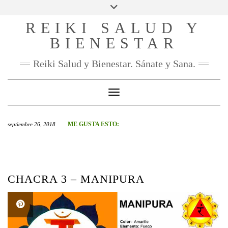
SOCIAL
Skip
to
REIKI SALUD Y
FACEBOOK
INSTAGRAM
PINTEREST
YOU
content
TUBE
BIENESTAR
CONTACTO
Reiki Salud y Bienestar. Sánate y Sana.
Toggle Navigation
ME GUSTA ESTO:
septiembre 26, 2018
CHACRA 3 – MANIPURA