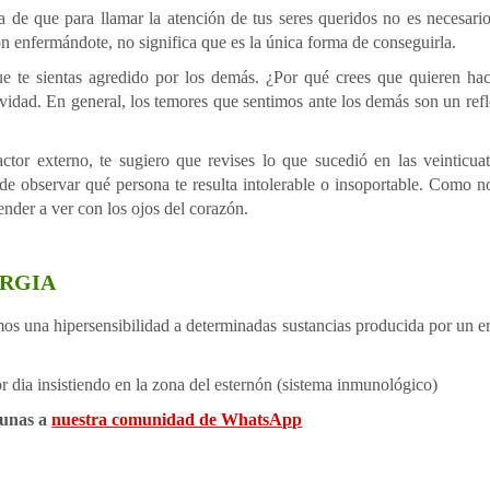
a de que para llamar la atención de tus seres queridos no es necesari
n enfermándote, no significa que es la única forma de conseguirla.
ue te sientas agredido por los demás. ¿Por qué crees que quieren ha
vidad. En general, los temores que sentimos ante los demás son un refl
ctor externo, te sugiero que revises lo que sucedió en las veinticua
a de observar qué persona te resulta intolerable o insoportable. Como 
nder a ver con los ojos del corazón.
ERGIA
una hipersensibilidad a determinadas sustancias producida por un er
r dia insistiendo en la zona del esternón (sistema inmunológico)
e unas a
nuestra comunidad de WhatsApp