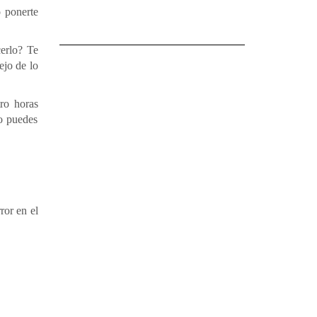
o ponerte
cerlo? Te
ejo de lo
tro horas
no puedes
ror en el