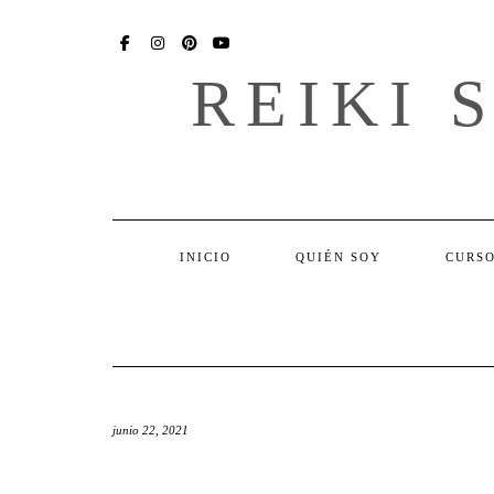
Skip
SOCIAL
to
content
FACEBOOK
INSTAGRAM
PINTEREST
YOU
TUBE
REIKI 
INICIO
QUIÉN SOY
CURSO
junio 22, 2021