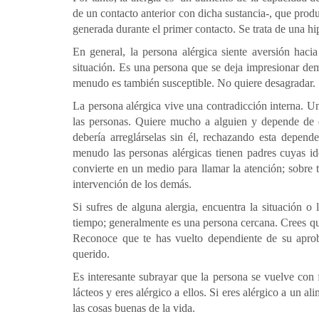
de un contacto anterior con dicha sustancia-, que produ
generada durante el primer contacto. Se trata de una h
En general, la persona alérgica siente aversión haci
situación. Es una persona que se deja impresionar dem
menudo es también susceptible. No quiere desagradar.
La persona alérgica vive una contradicción interna. Un
las personas. Quiere mucho a alguien y depende de él
debería arreglárselas sin él, rechazando esta depen
menudo las personas alérgicas tienen padres cuyas id
convierte en un medio para llamar la atención; sobre t
intervención de los demás.
Si sufres de alguna alergia, encuentra la situación o
tiempo; generalmente es una persona cercana. Crees qu
Reconoce que te has vuelto dependiente de su aprob
querido.
Es interesante subrayar que la persona se vuelve con 
lácteos y eres alérgico a ellos. Si eres alérgico a un al
las cosas buenas de la vida.