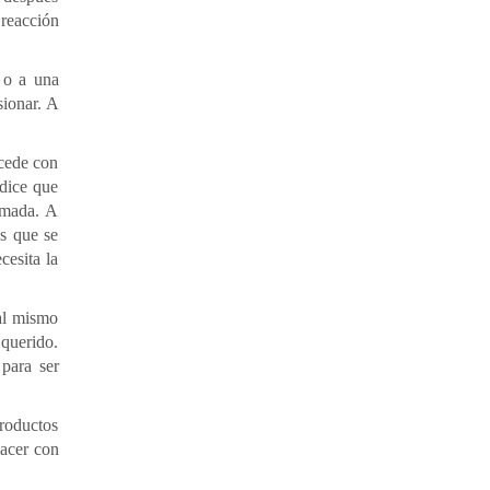
 reacción
n o a una
sionar. A
ucede con
 dice que
amada. A
es que se
cesita la
 al mismo
 querido.
para ser
productos
lacer con