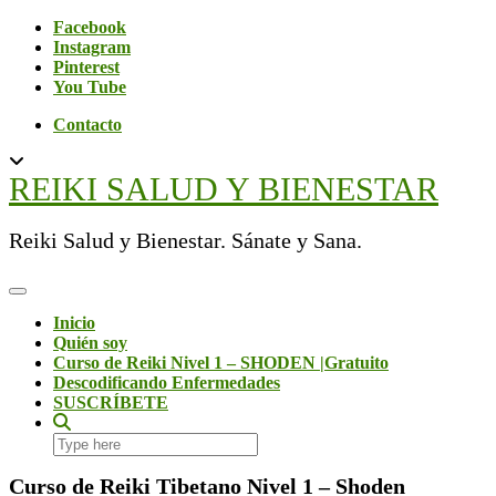
Skip
Social
Facebook
to
Instagram
content
Pinterest
You Tube
Contacto
REIKI SALUD Y BIENESTAR
Reiki Salud y Bienestar. Sánate y Sana.
Toggle Navigation
Inicio
Quién soy
Curso de Reiki Nivel 1 – SHODEN |Gratuito
Descodificando Enfermedades
SUSCRÍBETE
Search
here
Curso de Reiki Tibetano Nivel 1 – Shoden