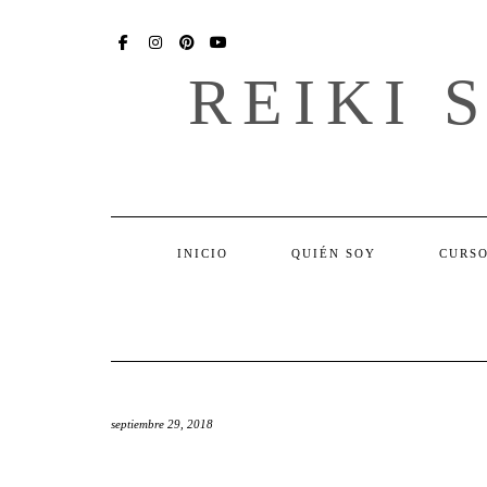
Skip
SOCIAL
to
content
FACEBOOK
INSTAGRAM
PINTEREST
YOU
TUBE
REIKI 
INICIO
QUIÉN SOY
CURSO
septiembre 29, 2018