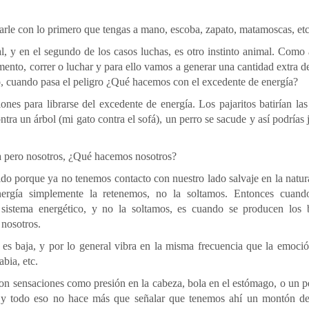
darle con lo primero que tengas a mano, escoba, zapato, matamoscas, etc
al, y en el segundo de los casos luchas, es otro instinto animal. Como
to, correr o luchar y para ello vamos a generar una cantidad extra d
go, cuando pasa el peligro ¿Qué hacemos con el excedente de energía?
ones para librarse del excedente de energía. Los pajaritos batirían las
ontra un árbol (mi gato contra el sofá), un perro se sacude y así podrías 
ca pero nosotros, ¿Qué hacemos nosotros?
ido porque ya no tenemos contacto con nuestro lado salvaje en la natur
rgía simplemente la retenemos, no la soltamos. Entonces cuan
sistema energético, y no la soltamos, es cuando se producen los 
 nosotros.
 es baja, y por lo general vibra en la misma frecuencia que la emoci
abia, etc.
on sensaciones como presión en la cabeza, bola en el estómago, o un p
o y todo eso no hace más que señalar que tenemos ahí un montón de