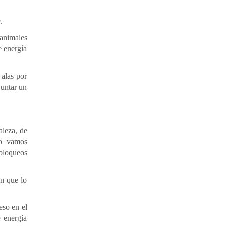
.
 animales
e energía
 alas por
juntar un
aleza, de
do vamos
bloqueos
ón que lo
eso en el
 energía