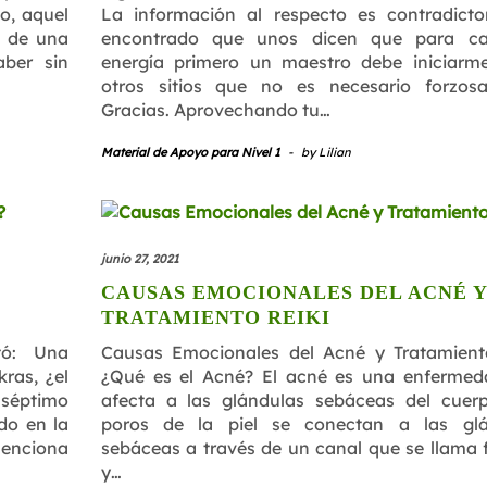
o, aquel
La información al respecto es contradicto
o de una
encontrado que unos dicen que para can
aber sin
energía primero un maestro debe iniciarm
otros sitios que no es necesario forzos
Gracias. Aprovechando tu…
Material de Apoyo para Nivel 1
-
by
Lilian
junio 27, 2021
CAUSAS EMOCIONALES DEL ACNÉ Y
TRATAMIENTO REIKI
tó: Una
Causas Emocionales del Acné y Tratamient
ras, ¿el
¿Qué es el Acné? El acné es una enferme
 séptimo
afecta a las glándulas sebáceas del cuer
do en la
poros de la piel se conectan a las glá
menciona
sebáceas a través de un canal que se llama f
y…