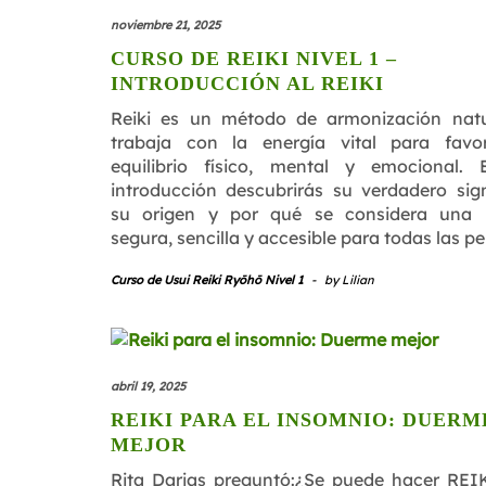
noviembre 21, 2025
CURSO DE REIKI NIVEL 1 –
INTRODUCCIÓN AL REIKI
Reiki es un método de armonización nat
trabaja con la energía vital para favo
equilibrio físico, mental y emocional.
introducción descubrirás su verdadero sign
su origen y por qué se considera una p
segura, sencilla y accesible para todas las p
Curso de Usui Reiki Ryōhō Nivel 1
-
by
Lilian
abril 19, 2025
REIKI PARA EL INSOMNIO: DUERM
MEJOR
Rita Darias preguntó:¿Se puede hacer REI