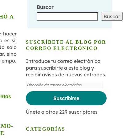
Buscar
Buscar
HÔ A
e hacer
 es sí:
SUSCRÍBETE AL BLOG POR
No solo
CORREO ELECTRÓNICO
r, sino
tiempo.
Introduce tu correo electrónico
para suscribirte a este blog y
recibir avisos de nuevas entradas.
Dirección
de
correo
Suscribirse
electrónico
Únete a otros 229 suscriptores
RMO-
CATEGORÍAS
RE