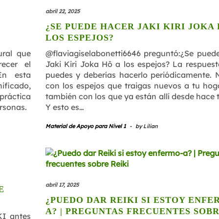
abril 22, 2025
¿SE PUEDE HACER JAKI KIRI JOKA 
LOS ESPEJOS?
ural que
@flaviagiselabonetti6646 preguntó:¿Se pued
recer el
Jaki Kiri Joka Hô a los espejos? La respuesta
 En esta
puedes y deberías hacerlo periódicamente. 
ificado,
con los espejos que traigas nuevos a tu hoga
ráctica
también con los que ya están allí desde hace 
ersonas.
Y esto es…
Material de Apoyo para Nivel 1
-
by
Lilian
abril 17, 2025
E
¿PUEDO DAR REIKI SI ESTOY ENFE
A? | PREGUNTAS FRECUENTES SOB
KI antes