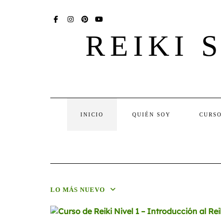
Skip
SOCIAL
to
content
FACEBOOK
INSTAGRAM
PINTEREST
YOU
TUBE
REIKI 
INICIO
QUIÉN SOY
CURSO
LO MÁS NUEVO