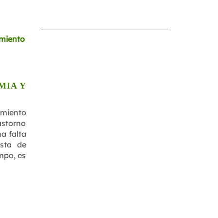
MIA Y
amiento
astorno
a falta
esta de
mpo, es