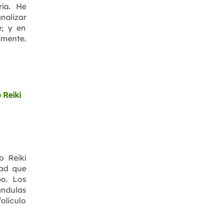
ria. He
alizar
e; y en
amente.
o Reiki
dad que
po. Los
ndulas
olículo