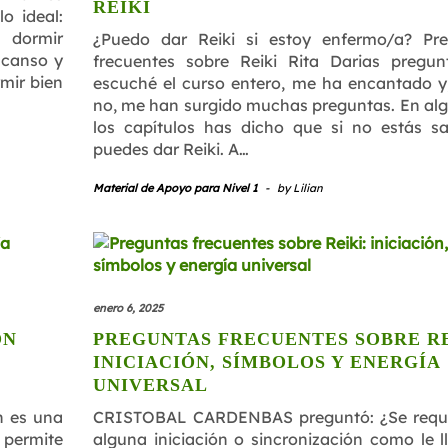
REIKI
o ideal:
e dormir
¿Puedo dar Reiki si estoy enfermo/a? Pr
scanso y
frecuentes sobre Reiki Rita Darias pregun
mir bien
escuché el curso entero, me ha encantado 
no, me han surgido muchas preguntas. En al
los capítulos has dicho que si no estás s
puedes dar Reiki. A…
Material de Apoyo para Nivel 1
-
by
Lilian
enero 6, 2025
ÓN
PREGUNTAS FRECUENTES SOBRE RE
INICIACIÓN, SÍMBOLOS Y ENERGÍA
UNIVERSAL
ón es una
CRISTOBAL CARDENBAS preguntó: ¿Se requi
 permite
alguna iniciación o sincronización como le 